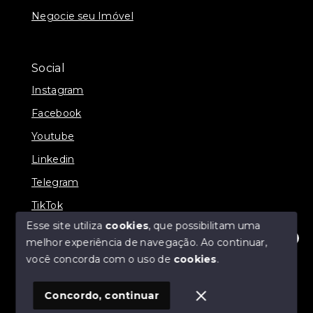
Negocie seu Imóvel
Social
Instagram
Facebook
Youtube
Linkedin
Telegram
TikTok
Esse site utiliza
cookies
, que possibilitam uma
melhor experiência de navegação.
Ao continuar,
Olá! Estamos disponíveis para te ajudar.
você concorda com o uso de
cookies
.
© Copyright 2026 - Prates Riviera Imóveis - Todos os
direitos reservados
Concordo, continuar
SITE PARA IMOBILIARIA