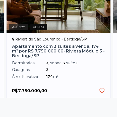
Ref.:
227
VENDA
Riviera de São Lourenço - Bertioga/SP
Apartamento com 3 suítes à venda, 174
m² por R$ 7.750.000,00- Riviera Módulo 3 -
Bertioga/SP
Dormitórios
3
, sendo
3
suítes
Garagens
2
Área Privativa
174
m²
R$7.750.000,00