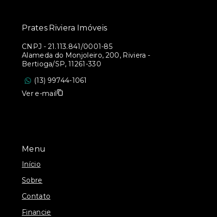
Prates Riviera Imóveis
CNPJ
-
21.113.841/0001-85
Alameda do Monjoleiro, 200, Riviera -
Bertioga/SP, 11261-330
(13) 99744-1061
Ver e-mail
Menu
Início
Sobre
Contato
Financie