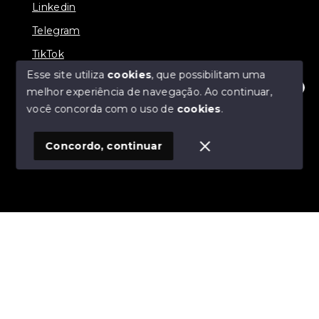
Linkedin
Telegram
TikTok
Esse site utiliza
cookies
, que possibilitam uma
melhor experiência de navegação.
Ao continuar,
Olá! Estamos disponíveis para te ajudar.
você concorda com o uso de
cookies
.
© Copyright 2026 - Prates Riviera Imóveis - Todos os
direitos reservados
Concordo, continuar
SITE PARA IMOBILIARIA
Início
Histórico
Favoritos