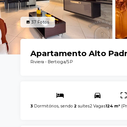
37
Fotos
Apartamento Alto Padr
Riviera - Bertioga/SP
3
Dormitórios, sendo
2
suítes
2 Vagas
124 m²
(
Pr