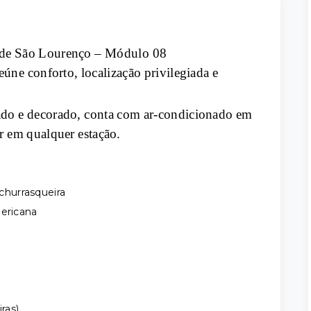
a de São Lourenço – Módulo 08
eúne conforto, localização privilegiada e
ado e decorado, conta com ar-condicionado em
r em qualquer estação.
hurrasqueira
mericana
ras)