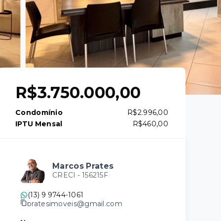
R$3.750.000,00
Condomínio
R$2.996,00
IPTU Mensal
R$460,00
Marcos Prates
CRECI -
156215F
(13) 9 9744-1061
pratesimoveis@gmail.com