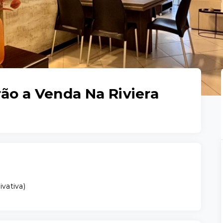
ão a Venda Na Riviera
ivativa
)