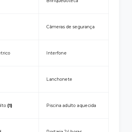
o
Brinquedoteca
Câmeras de segurança
trico
Interfone
Lanchonete
ulto
(1)
Piscina adulto aquecida
d
Portaria 24 horas