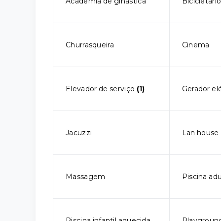
Academia de ginástica
Bicicletári
Churrasqueira
Cinema
Elevador de serviço
(1)
Gerador elé
Jacuzzi
Lan house
Massagem
Piscina ad
Piscina infantil aquecida
Playgroun