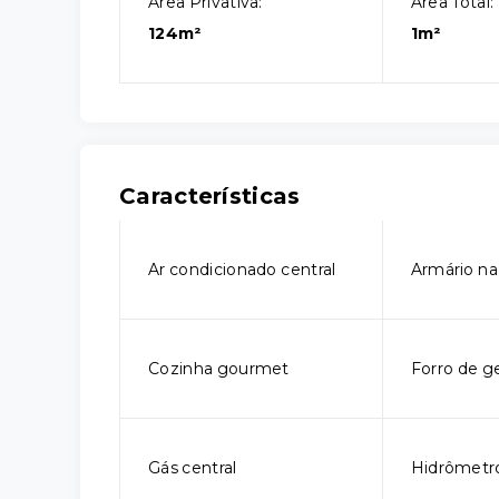
Área Privativa:
Área Total:
124m²
1m²
Características
Ar condicionado central
Armário na
Cozinha gourmet
Forro de g
Gás central
Hidrômetro