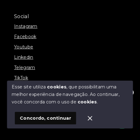
Social
Instagram
Facebook
Youtube
Linkedin
Telegram
TikTok
Esse site utiliza
cookies
, que possibilitam uma
melhor experiência de navegação.
Ao continuar,
Olá! Estamos disponíveis para te ajudar.
você concorda com o uso de
cookies
.
© Copyright 2026 - Prates Riviera Imóveis - Todos os
direitos reservados
Concordo, continuar
SITE PARA IMOBILIARIA