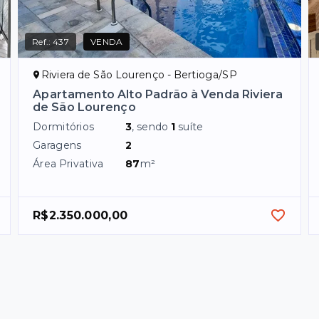
Ref.:
437
VENDA
Riviera de São Lourenço - Bertioga/SP
Apartamento Alto Padrão à Venda Riviera
de São Lourenço
Dormitórios
3
, sendo
1
suíte
Garagens
2
Área Privativa
87
m²
R$2.350.000,00