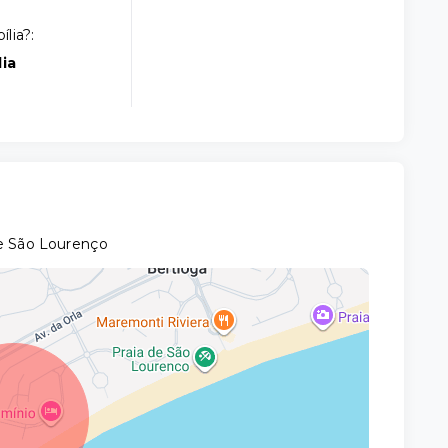
lia?:
ia
de São Lourenço