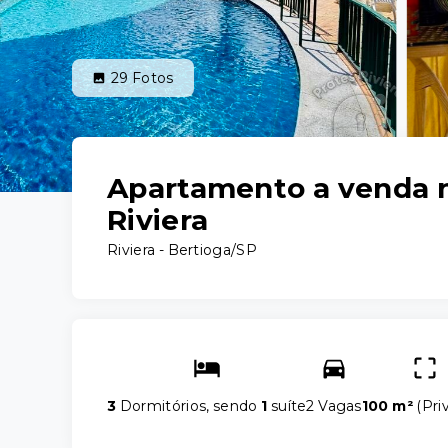
29
Fotos
Apartamento a venda 
Riviera
Riviera - Bertioga/SP
3
Dormitórios, sendo
1
suíte
2 Vagas
100 m²
(
Pri