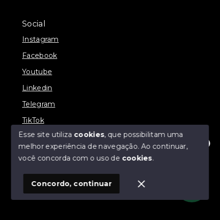
Social
Instagram
Facebook
Youtube
Linkedin
Telegram
TikTok
Esse site utiliza
cookies
, que possibilitam uma
melhor experiência de navegação.
Ao continuar,
Olá! Estamos disponíveis para te ajudar.
você concorda com o uso de
cookies
.
© Copyright 2026 - Prates Riviera Imóveis - Todos os
direitos reservados
Concordo, continuar
SITE PARA IMOBILIARIA