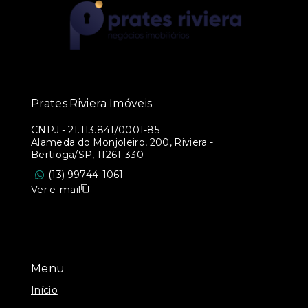
Prates Riviera Imóveis
CNPJ
-
21.113.841/0001-85
Alameda do Monjoleiro, 200, Riviera -
Bertioga/SP, 11261-330
(13) 99744-1061
Ver e-mail
Menu
Início