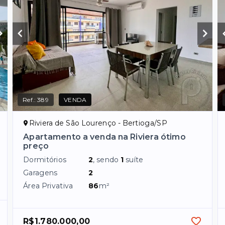
Ref.:
389
VENDA
Riviera de São Lourenço - Bertioga/SP
Apartamento a venda na Riviera ótimo
preço
Dormitórios
2
, sendo
1
suíte
Garagens
2
Área Privativa
86
m²
R$1.780.000,00