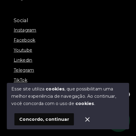
Social
Instagram
Facebook
Youtube
Linkedin
Telegram
TikTok
Esse site utiliza
cookies
, que possibilitam uma
melhor experiência de navegação.
Ao continuar,
Olá! Estamos disponíveis para te ajudar.
você concorda com o uso de
cookies
.
© Copyright 2026 - Prates Riviera Imóveis - Todos os
direitos reservados
Concordo, continuar
SITE PARA IMOBILIARIA