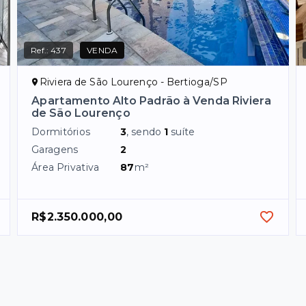
Ref.:
437
VENDA
Riviera de São Lourenço - Bertioga/SP
Apartamento Alto Padrão à Venda Riviera
de São Lourenço
Dormitórios
3
, sendo
1
suíte
Garagens
2
Área Privativa
87
m²
R$2.350.000,00