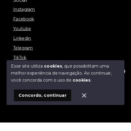
Social
Instagram
Facebook
Youtube
Linkedin
Telegram
TikTok
Esse site utiliza
cookies
, que possibilitam uma
melhor experiência de navegação.
Ao continuar,
Olá! Estamos disponíveis para te ajudar.
você concorda com o uso de
cookies
.
© Copyright 2026 - Prates Riviera Imóveis - Todos os
direitos reservados
Concordo, continuar
SITE PARA IMOBILIARIA