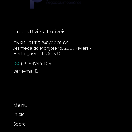
Prates Riviera Imóveis
CNPJ
-
21.113.841/0001-85
Alameda do Monjoleiro, 200, Riviera -
Bertioga/SP, 11261-330
(13) 99744-1061
Ver e-mail
Menu
Início
Sobre