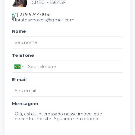
CRECI -
156215F
(13) 9 9744-1061
pratesimoveis@gmail.com
Nome
Telefone
E-mail
Mensagem