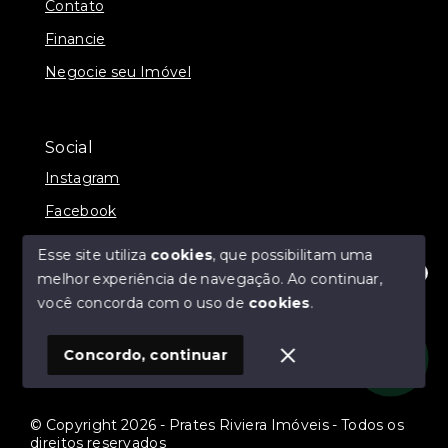
Contato
Financie
Negocie seu Imóvel
Social
Instagram
Facebook
Youtube
Esse site utiliza
cookies
, que possibilitam uma
Linkedin
melhor experiência de navegação.
Ao continuar,
Olá! Estamos disponíveis para te ajudar.
você concorda com o uso de
cookies
.
Telegram
TikTok
Concordo, continuar
© Copyright 2026 - Prates Riviera Imóveis - Todos os
direitos reservados