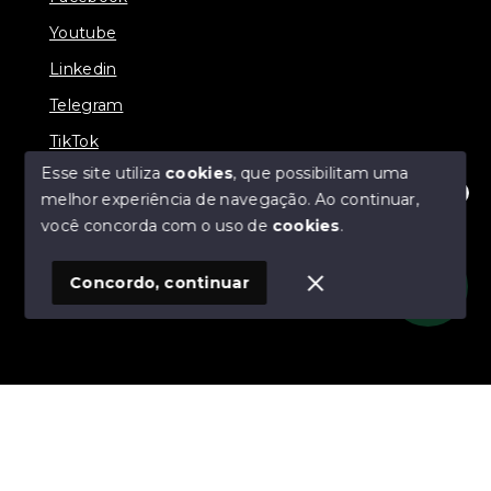
Youtube
Linkedin
Telegram
TikTok
Esse site utiliza
cookies
, que possibilitam uma
melhor experiência de navegação.
Ao continuar,
Olá! Estamos disponíveis para te ajudar.
você concorda com o uso de
cookies
.
© Copyright 2026 - Prates Riviera Imóveis - Todos os
direitos reservados
Concordo, continuar
SITE PARA IMOBILIARIA
Início
Histórico
Favoritos