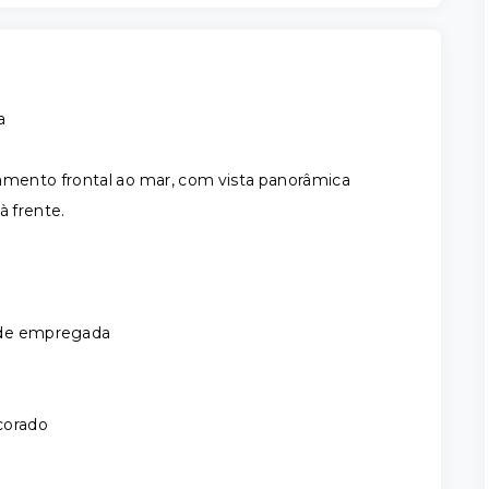
a
amento frontal ao mar, com vista panorâmica
à frente.
te de empregada
corado