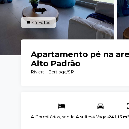
44
Fotos
Apartamento pé na are
Alto Padrão
Riviera - Bertioga/SP
4
Dormitórios, sendo
4
suítes
4 Vagas
241,13 m