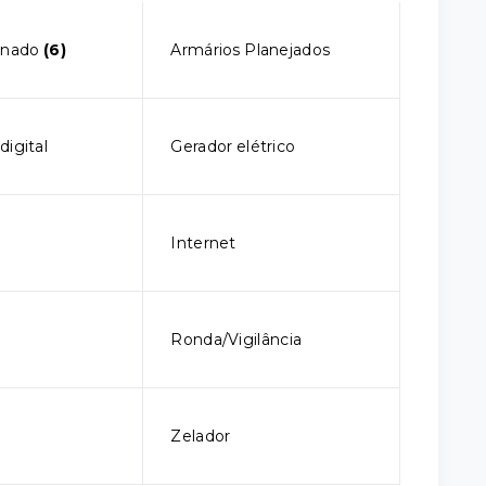
ionado
(6)
Armários Planejados
digital
Gerador elétrico
Internet
a
Ronda/Vigilância
Zelador