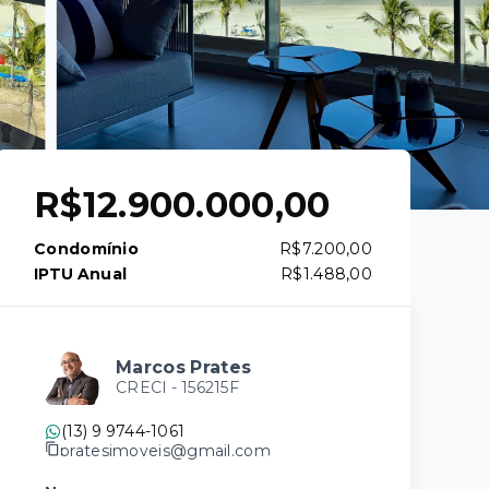
R$12.900.000,00
Condomínio
R$7.200,00
IPTU Anual
R$1.488,00
Marcos Prates
CRECI -
156215F
(13) 9 9744-1061
pratesimoveis@gmail.com