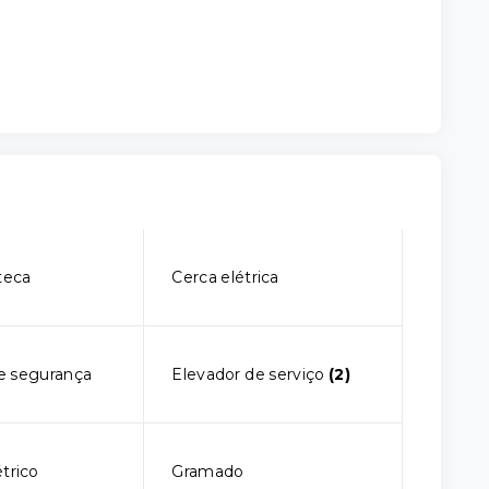
teca
Cerca elétrica
e segurança
Elevador de serviço
(2)
trico
Gramado