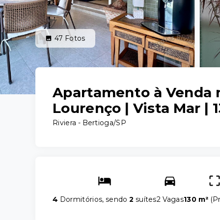
47
Fotos
Apartamento à Venda n
Lourenço | Vista Mar |
Riviera - Bertioga/SP
4
Dormitórios, sendo
2
suítes
2 Vagas
130 m²
(
Pr