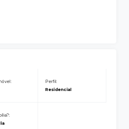
móvel:
Perfil:
Residencial
lia?:
ia