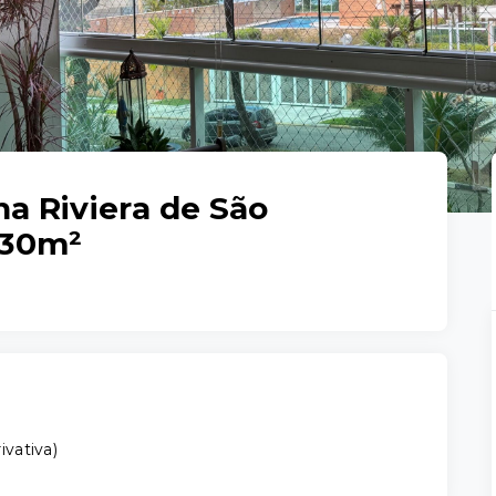
a Riviera de São
 130m²
ivativa
)