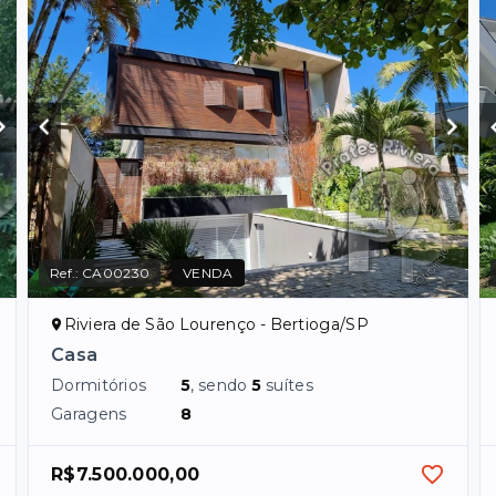
Ref.:
CA00230
VENDA
Riviera de São Lourenço - Bertioga/SP
Casa
Dormitórios
5
, sendo
5
suítes
Garagens
8
R$7.500.000,00