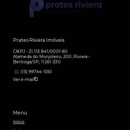
Prates Riviera Imóveis
CNPJ
-
21.113.841/0001-85
Alameda do Monjoleiro, 200, Riviera -
Bertioga/SP, 11261-330
(13) 99744-1061
Ver e-mail
Menu
Início