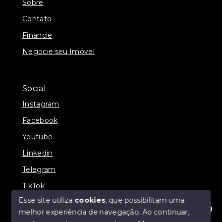
Sobre
Contato
Financie
Negocie seu Imóvel
Social
Instagram
Facebook
Youtube
Linkedin
Telegram
TikTok
Esse site utiliza
cookies
, que possibilitam uma
melhor experiência de navegação.
Ao continuar,
Olá! Estamos disponíveis para te ajudar.