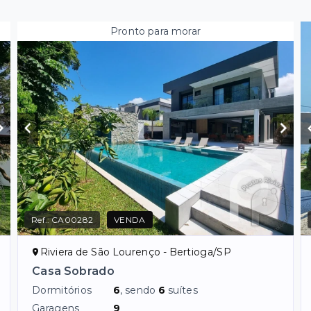
Pronto para morar
Ref.:
CA00282
VENDA
Riviera de São Lourenço - Bertioga/SP
Casa Sobrado
Dormitórios
6
, sendo
6
suítes
Garagens
9