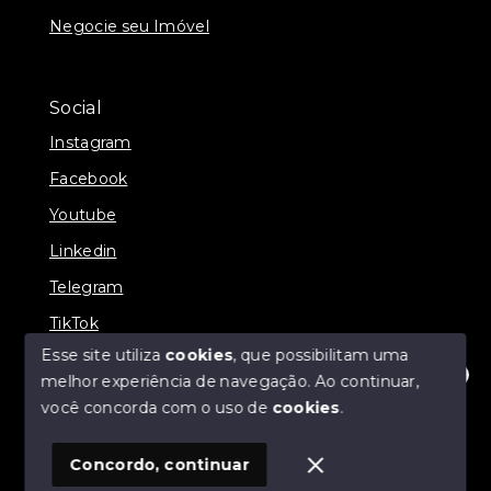
Negocie seu Imóvel
Social
Instagram
Facebook
Youtube
Linkedin
Telegram
TikTok
Esse site utiliza
cookies
, que possibilitam uma
melhor experiência de navegação.
Ao continuar,
Olá! Estamos disponíveis para te ajudar.
você concorda com o uso de
cookies
.
© Copyright 2026 - Prates Riviera Imóveis - Todos os
direitos reservados
Concordo, continuar
SITE PARA IMOBILIARIA