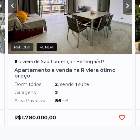
Ref.:
389
VENDA
Riviera de São Lourenço - Bertioga/SP
Apartamento a venda na Riviera ótimo
preço
Dormitórios
2
, sendo
1
suíte
Garagens
2
Área Privativa
86
m²
R$1.780.000,00