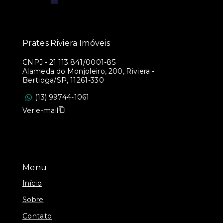
Prates Riviera Imóveis
CNPJ
-
21.113.841/0001-85
Alameda do Monjoleiro, 200, Riviera -
Bertioga/SP, 11261-330
(13) 99744-1061
Ver e-mail
Menu
Início
Sobre
Contato