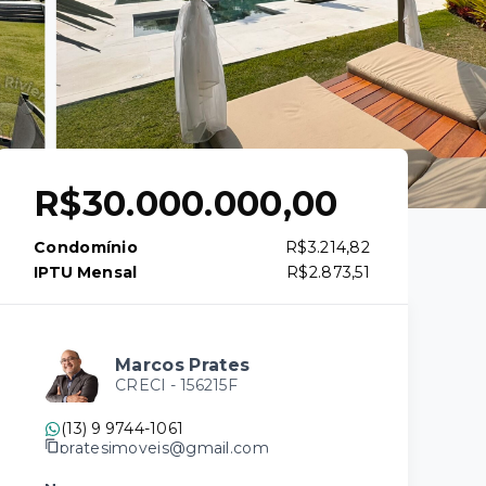
R$30.000.000,00
Condomínio
R$3.214,82
IPTU Mensal
R$2.873,51
Marcos Prates
CRECI -
156215F
(13) 9 9744-1061
pratesimoveis@gmail.com