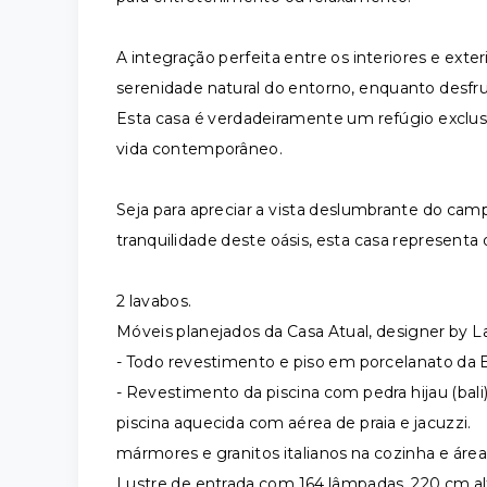
A integração perfeita entre os interiores e ex
serenidade natural do entorno, enquanto desf
Esta casa é verdadeiramente um refúgio exclus
vida contemporâneo.
Seja para apreciar a vista deslumbrante do camp
tranquilidade deste oásis, esta casa representa 
2 lavabos.
Móveis planejados da Casa Atual, designer by La
- Todo revestimento e piso em porcelanato da E
- Revestimento da piscina com pedra hijau (bali
piscina aquecida com aérea de praia e jacuzzi.
mármores e granitos italianos na cozinha e áre
Lustre de entrada com 164 lâmpadas, 220 cm alt