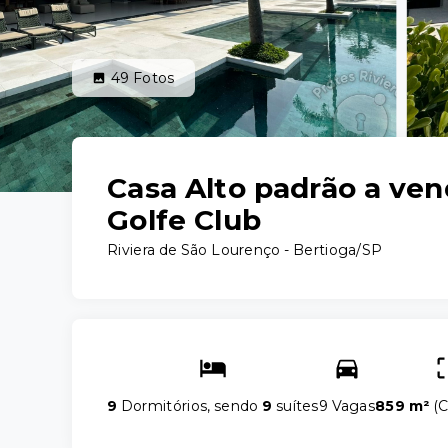
49
Fotos
Casa Alto padrão a ve
Golfe Club
Riviera de São Lourenço - Bertioga/SP
9
Dormitórios, sendo
9
suítes
9 Vagas
859 m²
(
C