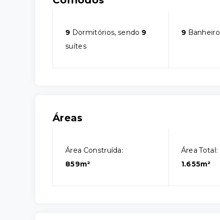
Cômodos
9
Dormitórios, sendo
9
9
Banheiro
suítes
Áreas
Área Construída:
Área Total:
859m²
1.655m²