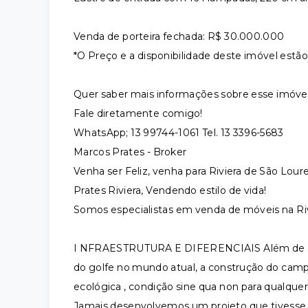
Venda de porteira fechada: R$ 30.000.000
*O Preço e a disponibilidade deste imóvel estão
Quer saber mais informações sobre esse imóve
Fale diretamente comigo!
WhatsApp; 13 99744-1061 Tel. 13 3396-5683
Marcos Prates - Broker
Venha ser Feliz, venha para Riviera de São Lour
Prates Riviera, Vendendo estilo de vida!
Somos especialistas em venda de móveis na Ri
I NFRAESTRUTURA E DIFERENCIAIS Além de ate
do golfe no mundo atual, a construção do camp
ecológica , condição sine qua non para qualqu
Jamais desenvolvemos um projeto que tivess