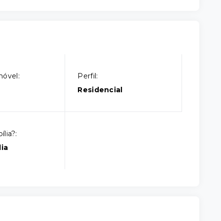
móvel:
Perfil:
Residencial
lia?:
ia