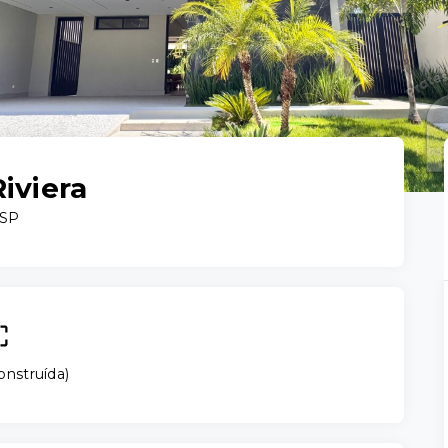
iviera
/SP
onstruída
)