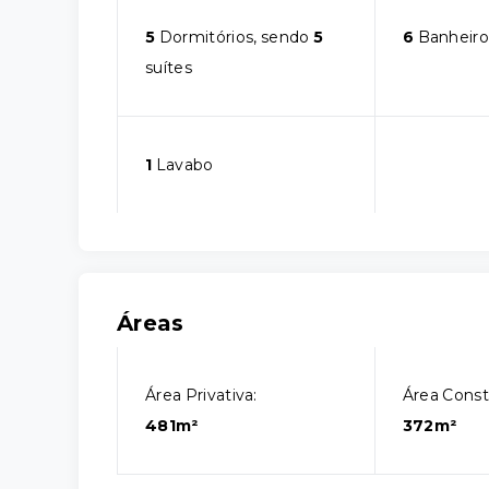
5
Dormitórios, sendo
5
6
Banheiro
suítes
1
Lavabo
Áreas
Área Privativa:
Área Const
481m²
372m²