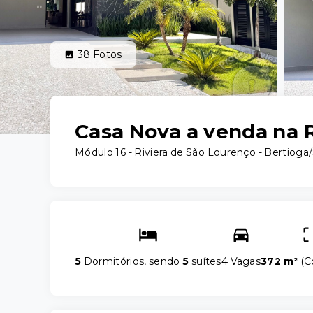
38
Fotos
Casa Nova a venda na R
Módulo 16 -
Riviera de São Lourenço - Bertioga
5
Dormitórios, sendo
5
suítes
4 Vagas
372 m²
(
C