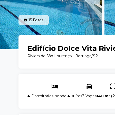
15
Fotos
Edifício Dolce Vita Riv
Riviera de São Lourenço - Bertioga/SP
4
Dormitórios, sendo
4
suítes
3 Vagas
140 m²
(
P