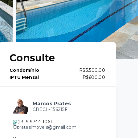
Consulte
Condomínio
R$3.500,00
IPTU Mensal
R$600,00
Marcos Prates
CRECI -
156215F
(13) 9 9744-1061
pratesimoveis@gmail.com