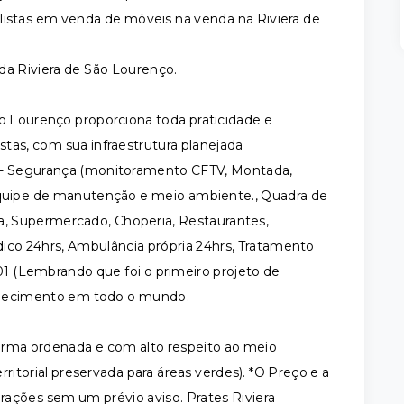
listas em venda de móveis na venda na Riviera de
da Riviera de São Lourenço.
Lourenço proporciona toda praticidade e
stas, com sua infraestrutura planejada
. - Segurança (monitoramento CFTV, Montada,
 Equipe de manutenção e meio ambiente., Quadra de
ia, Supermercado, Choperia, Restaurantes,
édico 24hrs, Ambulância própria 24hrs, Tratamento
01 (Lembrando que foi o primeiro projeto de
nhecimento em todo o mundo.
orma ordenada e com alto respeito ao meio
itorial preservada para áreas verdes). *O Preço e a
erações sem um prévio aviso. Prates Riviera