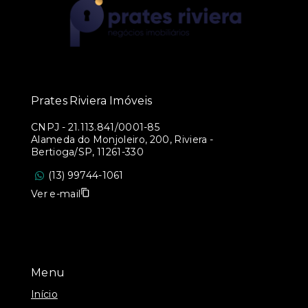
Prates Riviera Imóveis
CNPJ
-
21.113.841/0001-85
Alameda do Monjoleiro, 200, Riviera -
Bertioga/SP, 11261-330
(13) 99744-1061
Ver e-mail
Menu
Início