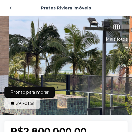
Prates Riviera Imóveis
Mais fotos
Pronto para morar
29
Fotos
R$2.800.000,00