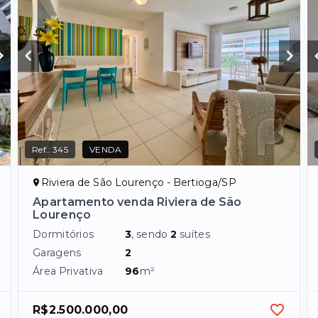
Ref.:
345
VENDA
Riviera de São Lourenço - Bertioga/SP
Apartamento venda Riviera de São
Lourenço
Dormitórios
3
, sendo
2
suítes
Garagens
2
Área Privativa
96
m²
R$2.500.000,00