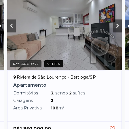
Ref.:
AP00872
VENDA
Riviera de São Lourenço - Bertioga/SP
Apartamento
Dormitórios
3
, sendo
2
suítes
Garagens
2
Área Privativa
108
m²
R$1.850.000,00