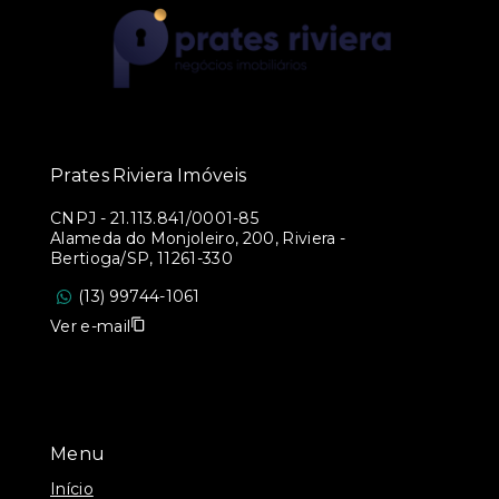
Prates Riviera Imóveis
CNPJ
-
21.113.841/0001-85
Alameda do Monjoleiro, 200, Riviera -
Bertioga/SP, 11261-330
(13) 99744-1061
Ver e-mail
Menu
Início